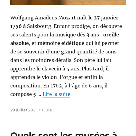
Wolfgang Amadeus Mozart
naît le 27 janvier
1756
à Salzbourg. Enfant prodige, on découvre
ses talents pour la musique dès 3 ans :
oreille
absolue
, et
mémoire eidétique
qui lui permet
de se souvenir d’une grand quantité de sons
dans les moindres détails. Son père lui fait
apprendre le clavecin à 5 ans. Plus tard, il
apprendra le violon, l’orgue et enfin la
composition. En 1762, à l’âge de 6 ans, il
compose 5 …
Lire la suite
Publié
Catégories
29 juillet 2021
Ouïe
le
Quels sont les musées à