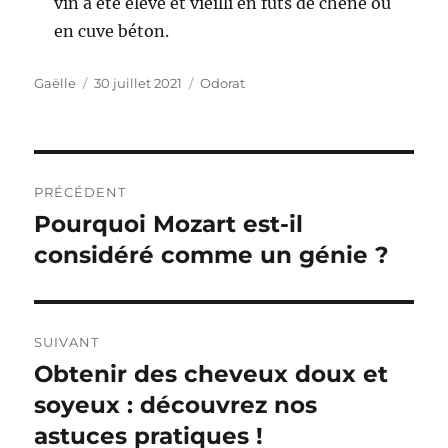
vin a été élevé et vieilli en fûts de chêne ou
en cuve béton.
Auteur
Publié
Catégories
Gaëlle
30 juillet 2021
Odorat
le
Navigation
PRÉCÉDENT
de
Pourquoi Mozart est-il
Publication
précédente :
considéré comme un génie ?
l’article
SUIVANT
Obtenir des cheveux doux et
Publication
suivante :
soyeux : découvrez nos
astuces pratiques !